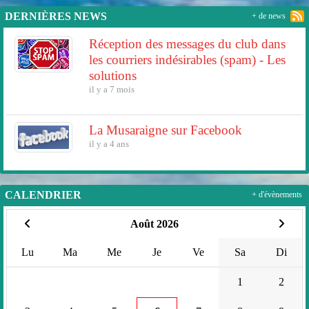
DERNIÈRES NEWS
+ de news
Réception des messages du club dans
les courriers indésirables (spam) - Les
solutions
il y a 7 mois
La Musaraigne sur Facebook
il y a 4 ans
CALENDRIER
+ d'évènements
Août 2026
Lu
Ma
Me
Je
Ve
Sa
Di
1
2