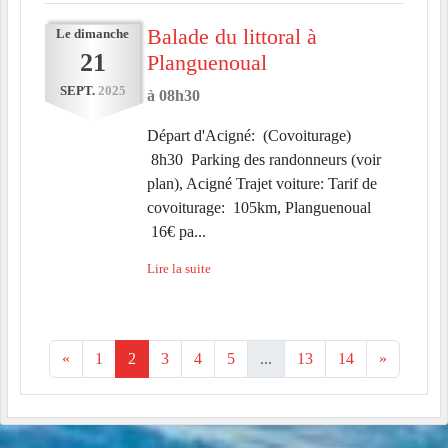
Balade du littoral à
Le
dimanche
21
Planguenoual
SEPT.
2025
à 08h30
Départ d'Acigné: (Covoiturage)
8h30 Parking des randonneurs (voir
plan), Acigné Trajet voiture: Tarif de
covoiturage: 105km, Planguenoual
16€ pa...
Lire la suite
«
1
2
3
4
5
...
13
14
»