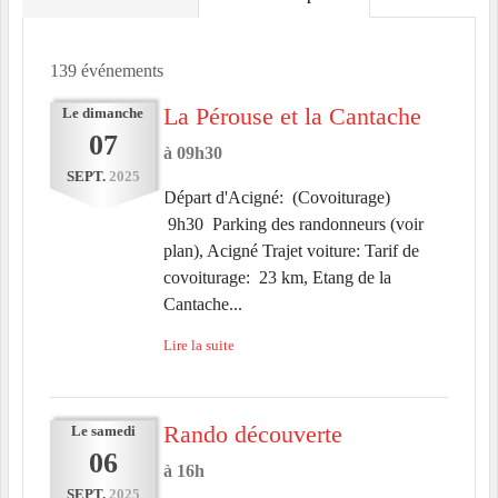
139 événements
La Pérouse et la Cantache
Le
dimanche
07
à 09h30
SEPT.
2025
Départ d'Acigné: (Covoiturage)
9h30 Parking des randonneurs (voir
plan), Acigné Trajet voiture: Tarif de
covoiturage: 23 km, Etang de la
Cantache...
Lire la suite
Rando découverte
Le
samedi
06
à 16h
SEPT.
2025