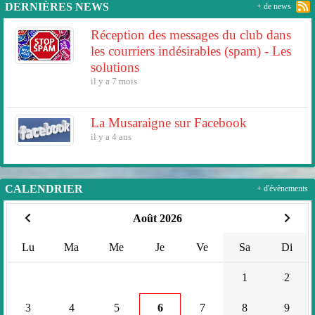
DERNIÈRES NEWS
+ de news
Réception des messages du club dans
les courriers indésirables (spam) - Les
solutions
il y a 7 mois
La Musaraigne sur Facebook
il y a 4 ans
CALENDRIER
+ d'évènements
Août 2026
Lu
Ma
Me
Je
Ve
Sa
Di
1
2
3
4
5
6
7
8
9