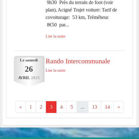
9h30 Près du terrain de foot (voir
plan), Acigné Trajet voiture: Tarif de
covoiturage: 53 km, Tréméheuc
8€50 par...
Lire la suite
Rando Intercommunale
Le
samedi
26
Lire la suite
AVRIL
2025
«
1
2
3
4
5
...
13
14
»