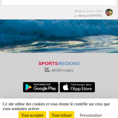
Publié le
15 nov. 2025
par
Bernard BONNEL
SPORTS
REGIONS
40584
visites
Charte cookies
Gestion des cookies
Ce site utilise des cookies et vous donne le contrôle sur ceux que
Informations légales
Signaler un contenu inapproprié
vous souhaitez activer
Tout accepter
Tout refuser
Personnaliser
Envie de participer ?
Connexion