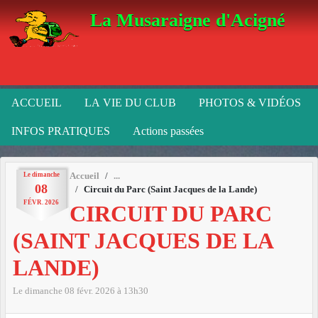
Panneau de gestion des cookies
La Musaraigne d'Acigné
ACCUEIL
LA VIE DU CLUB
PHOTOS & VIDÉOS
INFOS PRATIQUES
Actions passées
Le
dimanche
Accueil
08
Circuit du Parc (Saint Jacques de la Lande)
FÉVR.
2026
CIRCUIT DU PARC
(SAINT JACQUES DE LA
LANDE)
Le
dimanche
08
févr.
2026
à 13h30