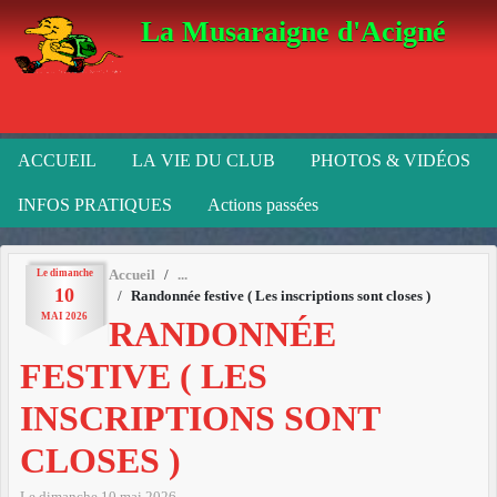
Panneau de gestion des cookies
La Musaraigne d'Acigné
ACCUEIL
LA VIE DU CLUB
PHOTOS & VIDÉOS
INFOS PRATIQUES
Actions passées
Le
dimanche
Accueil
10
Randonnée festive ( Les inscriptions sont closes )
MAI
2026
RANDONNÉE
FESTIVE ( LES
INSCRIPTIONS SONT
CLOSES )
Le
dimanche
10
mai
2026