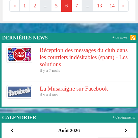
«
1
2
...
5
6
7
...
13
14
»
DERNIÈRES NEWS
+ de news
Réception des messages du club dans
les courriers indésirables (spam) - Les
solutions
il y a 7 mois
La Musaraigne sur Facebook
il y a 4 ans
CALENDRIER
+ d'évènements
Août 2026