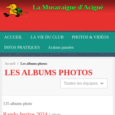
Panneau de gestion des cookies
La Musaraigne d'Acigné
ACCUEIL
LA VIE DU CLUB
PHOTOS & VIDÉOS
INFOS PRATIQUES
Actions passées
Accueil
Les albums photos
LES ALBUMS PHOTOS
135 albums photo
Rando festive 2024
1 photo