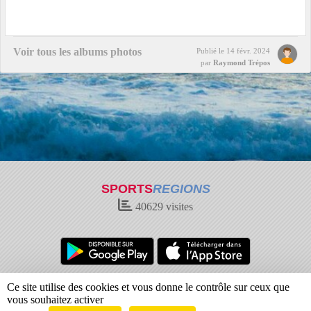
Voir tous les albums photos
Publié le
14 févr. 2024
par
Raymond Trépos
SPORTS
REGIONS
40629
visites
Charte cookies
Gestion des cookies
Ce site utilise des cookies et vous donne le contrôle sur ceux que
Informations légales
Signaler un contenu inapproprié
vous souhaitez activer