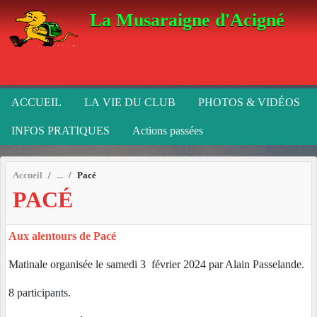
Panneau de gestion des cookies
La Musaraigne d'Acigné
ACCUEIL
LA VIE DU CLUB
PHOTOS & VIDÉOS
INFOS PRATIQUES
Actions passées
Accueil
Pacé
PACÉ
Aux alentours de Pacé
Matinale organisée le samedi 3 février 2024 par Alain Passelande.
8 participants.