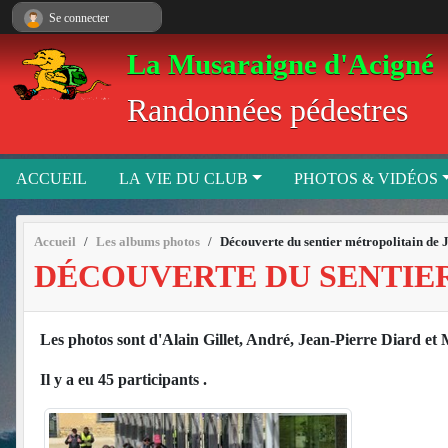
Panneau de gestion des cookies
Se connecter
La Musaraigne d'Acigné
Randonnées pédestres
ACCUEIL
LA VIE DU CLUB
PHOTOS & VIDÉOS
Accueil
Les albums photos
Découverte du sentier métropolitain de 
DÉCOUVERTE DU SENTIER
Les photos sont d'Alain Gillet, André, Jean-Pierre Diard et
Il y a eu 45 participants .