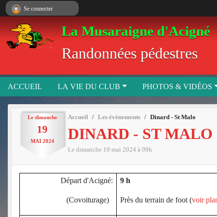
Panneau de gestion des cookies
Se connecter
La Musaraigne d'Acigné
Randonnées pédestres
ACCUEIL
LA VIE DU CLUB
PHOTOS & VIDÉOS
Accueil
Les évènements
Dinard - St Malo
Le
dimanche
19
DINARD - ST MALO
MAI
2024
Le
dimanche
19
mai
2024
à 09h
Départ d'Acigné:
9 h
(Covoiturage)
Près du terrain de foot (
voir pla