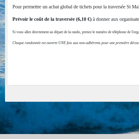
Pour permettre un achat global de tichets pour la traversée St M
Prévoir le coût de la traversée (6,10 €)
à donner aux organisateu
Si vous allez directement au départ de la rando, prenez le numéro de téléphone de l'org
Chaque randonnée est ouverte UNE fois aux non-adhérents pour une première découve