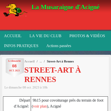
Panneau de gestion des cookies
La Musaraigne d'Acigné
ACCUEIL
LA VIE DU CLUB
PHOTOS & VIDÉOS
INFOS PRATIQUES
Actions passées
Le
dimanche
Accueil
Street-Art à Rennes
08
STREET-ART À
OCT.
2023
RENNES
Le
dimanche
08
oct.
2023
à 10h
Départ
9h15 pour covoiturage près du terrain de foot
d'Acigné:
(
voir plan
), Acigné