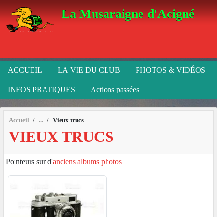
Panneau de gestion des cookies
La Musaraigne d'Acigné
ACCUEIL
LA VIE DU CLUB
PHOTOS & VIDÉOS
INFOS PRATIQUES
Actions passées
Accueil
Vieux trucs
VIEUX TRUCS
Pointeurs sur d'
anciens albums photos