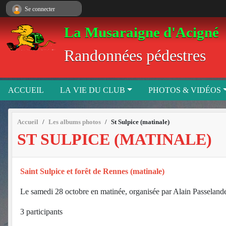
Panneau de gestion des cookies
Se connecter
La Musaraigne d'Acigné
Randonnées pédestres
ACCUEIL
LA VIE DU CLUB
PHOTOS & VIDÉOS
Accueil
Les albums photos
St Sulpice (matinale)
ST SULPICE (MATINALE)
Saint Sulpice et forêt de Rennes (matinale)
Le samedi 28 octobre en matinée, organisée par Alain Passeland
3 participants