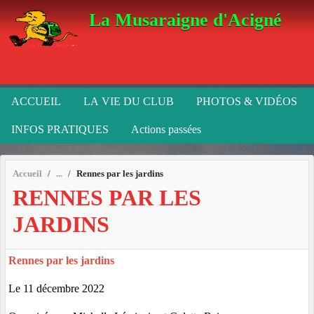
Panneau de gestion des cookies
La Musaraigne d'Acigné
ACCUEIL
LA VIE DU CLUB
PHOTOS & VIDÉOS
INFOS PRATIQUES
Actions passées
Accueil
Rennes par les jardins
RENNES PAR LES
JARDINS
Rennes par les jardins
Le 11 décembre 2022