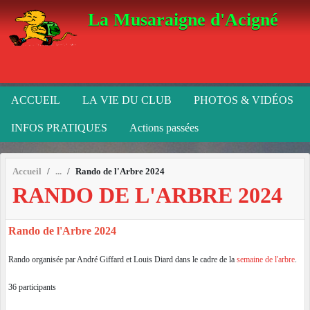
Panneau de gestion des cookies
La Musaraigne d'Acigné
ACCUEIL
LA VIE DU CLUB
PHOTOS & VIDÉOS
INFOS PRATIQUES
Actions passées
Accueil
Rando de l'Arbre 2024
RANDO DE L'ARBRE 2024
Rando de l'Arbre 2024
Rando organisée par André Giffard et Louis Diard dans le cadre de la
semaine de l'arbre
.
36 participants