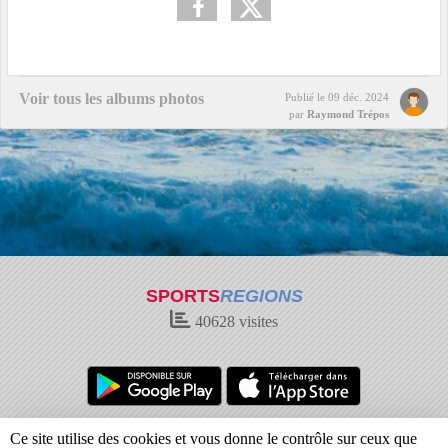
Voir tous les albums photos
Publié le
09 déc. 2024
par
Raymond Trépos
SPORTS
REGIONS
40628
visites
Charte cookies
Gestion des cookies
Ce site utilise des cookies et vous donne le contrôle sur ceux que