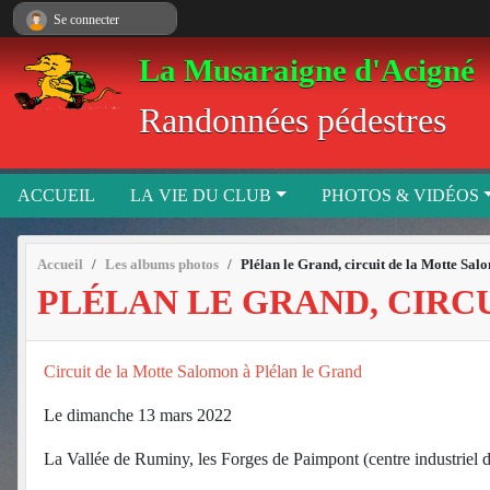
Panneau de gestion des cookies
Se connecter
La Musaraigne d'Acigné
Randonnées pédestres
ACCUEIL
LA VIE DU CLUB
PHOTOS & VIDÉOS
Accueil
Les albums photos
Plélan le Grand, circuit de la Motte Sa
PLÉLAN LE GRAND, CIRC
Circuit de la Motte Salomon à Plélan le Grand
Le dimanche 13 mars 2022
La Vallée de Ruminy, les Forges de Paimpont (centre industriel d