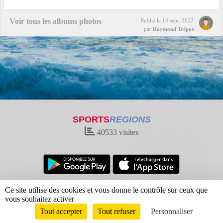
Voir tous les albums photos
Publié le
14 sept. 2022
par
Raymond Trépos
SPORTS
REGIONS
40533
visites
Charte cookies
Gestion des cookies
Ce site utilise des cookies et vous donne le contrôle sur ceux que
Informations légales
Signaler un contenu inapproprié
vous souhaitez activer
Tout accepter
Tout refuser
Personnaliser
Envie de participer ?
Connexion