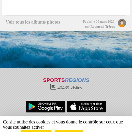
Voir tous les albums photos
Publié le
06 mars 2023
par
Raymond Trépos
SPORTS
REGIONS
40489
visites
Charte cookies
Gestion des cookies
Ce site utilise des cookies et vous donne le contrôle sur ceux que
Informations légales
Signaler un contenu inapproprié
vous souhaitez activer