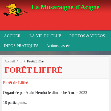
Panneau de gestion des cookies
La Musaraigne d'Acigné
ACCUEIL
LA VIE DU CLUB
PHOTOS & VIDÉOS
INFOS PRATIQUES
Actions passées
Accueil
Forêt Liffré
FORÊT LIFFRÉ
Forêt de Liffré
Organisée par Alain Henriot le dimanche 5 mars 2023
18 participants.