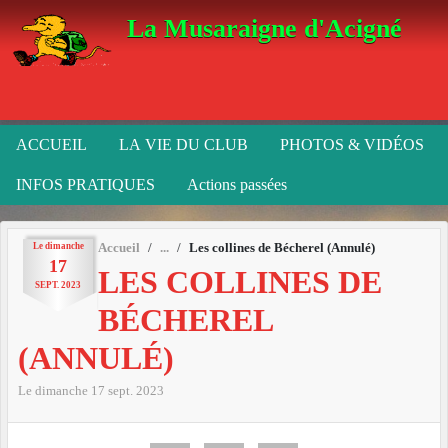
Panneau de gestion des cookies
La Musaraigne d'Acigné
ACCUEIL
LA VIE DU CLUB
PHOTOS & VIDÉOS
INFOS PRATIQUES
Actions passées
Le
dimanche
Accueil
Les collines de Bécherel (Annulé)
17
LES COLLINES DE
SEPT.
2023
BÉCHEREL
(ANNULÉ)
Le
dimanche
17
sept.
2023