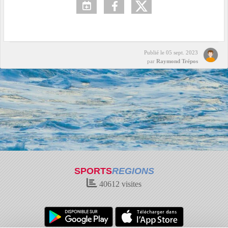
Publié le
05 sept. 2023
par
Raymond Trépos
SPORTS
REGIONS
40612
visites