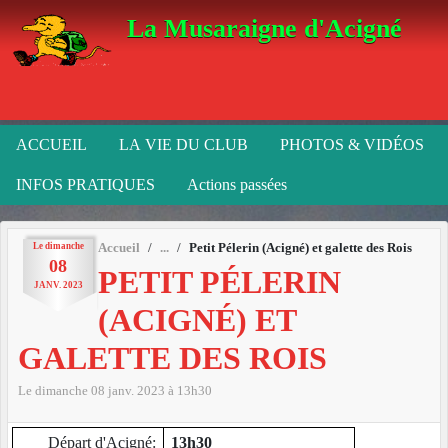
Panneau de gestion des cookies
La Musaraigne d'Acigné
ACCUEIL
LA VIE DU CLUB
PHOTOS & VIDÉOS
INFOS PRATIQUES
Actions passées
Le
dimanche
Accueil
Petit Pélerin (Acigné) et galette des Rois
08
PETIT PÉLERIN
JANV.
2023
(ACIGNÉ) ET
GALETTE DES ROIS
Le
dimanche
08
janv.
2023
à 13h30
Départ d'Acigné:
13h30