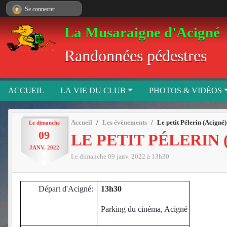
Panneau de gestion des cookies
Se connecter
La Musaraigne d'Acigné
Randonnées pédestres
ACCUEIL
LA VIE DU CLUB
PHOTOS & VIDÉOS
Accueil
Les évènements
Le petit Pélerin (Acigné)
Le
dimanche
09
LE PETIT PÉLERIN 
JANV.
2022
Le
dimanche
09
janv.
2022
à 13h30
Départ d'Acigné:
13h30
Parking du cinéma, Acigné