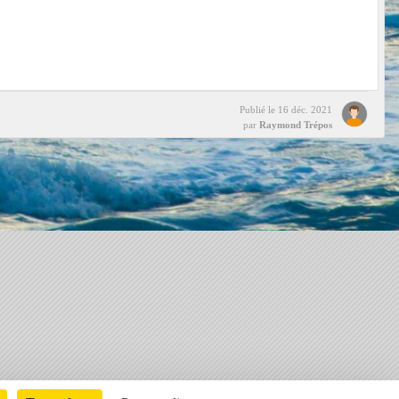
Publié le
16 déc. 2021
par
Raymond Trépos
Charte cookies
Gestion des cookies