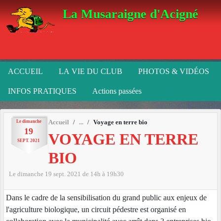
Panneau de gestion des cookies
La Musaraigne d'Acigné
ACCUEIL
LA VIE DU CLUB
PHOTOS & VIDÉOS
INFOS PRATIQUES
Actions passées
Le
dimanche
Accueil
Voyage en terre bio
19
VOYAGE EN TERRE
SEPT.
2021
BIO
Le
dimanche
19
sept.
2021
de 14h à 19h30
Dans le cadre de la sensibilisation du grand public aux enjeux de
l'agriculture biologique, un circuit pédestre est organisé en