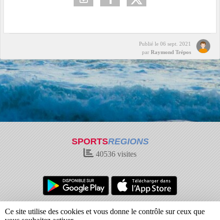
Publié le
06 sept. 2021
par
Raymond Trépos
SPORTS
REGIONS
40536
visites
Charte cookies
Gestion des cookies
Ce site utilise des cookies et vous donne le contrôle sur ceux que
Informations légales
Signaler un contenu inapproprié