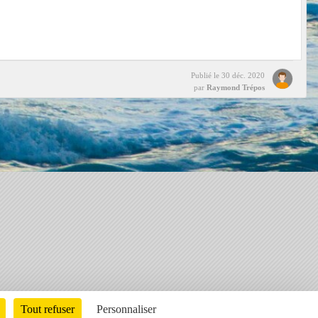
Publié le
30 déc. 2020
par
Raymond Trépos
Charte cookies
Gestion des cookies
Tout refuser
Personnaliser