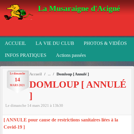
Panneau de gestion des cookies
La Musaraigne d'Acigné
ACCUEIL
LA VIE DU CLUB
PHOTOS & VIDÉOS
INFOS PRATIQUES
Actions passées
Le
dimanche
Accueil
Domloup [ Annulé ]
14
DOMLOUP [ ANNULÉ
MARS
2021
]
Le
dimanche
14
mars
2021
à 13h30
[ ANNULE pour cause de restrictions sanitaires liées à la
Covid-19 ]